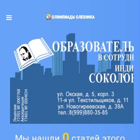
0
Мы нашли
статей этого